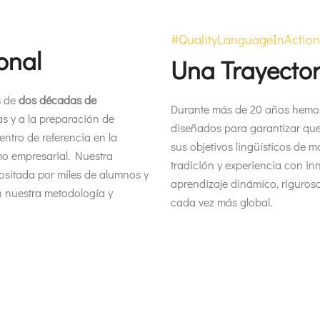
#QualityLanguageInAction
onal
Una Trayector
 de
dos décadas de
Durante más de 20 años hemos
s y a la preparación de
diseñados para garantizar que 
ntro de referencia en la
sus objetivos lingüísticos de
omo empresarial. Nuestra
tradición y experiencia con i
positada por miles de alumnos y
aprendizaje dinámico, riguro
 nuestra metodología y
cada vez más global.