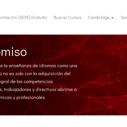
(current)
ormación [SEPE] Gratuita
Buscar Cursos
Cambridge
Ser
omiso
os la enseñanza de idiomas como una
 no es solo con la adquisición del
tegral de las competencias
, trabajadores y directivos abrirse a
icas y profesionales.