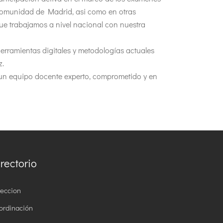
Comunidad de Madrid, asi como en otras
 trabajamos a nivel nacional con nuestra
erramientas digitales y metodologías actuales
z.
n equipo docente experto, comprometido y en
rectorio
reccion
ordinación