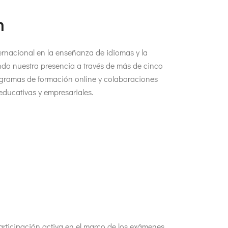
n
ternacional en la enseñanza de idiomas y la
dando nuestra presencia a través de más de cinco
ogramas de formación online y colaboraciones
 educativas y empresariales.
rticipación activa en el marco de los exámenes