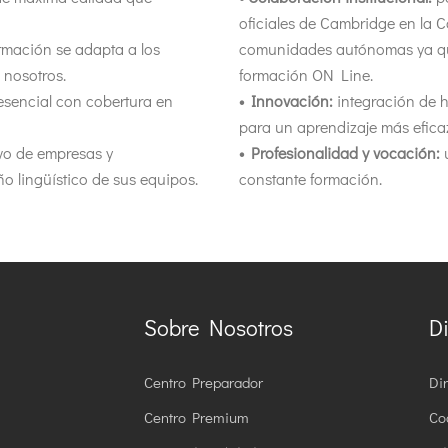
oficiales de Cambridge en la 
mación se adapta a los
comunidades autónomas ya que
 nosotros.
formación ON Line.
esencial con cobertura en
• Innovación:
integración de h
para un aprendizaje más efica
ivo de empresas y
• Profesionalidad y vocación:
u
o lingüístico de sus equipos.
constante formación.
Sobre Nosotros
Di
Centro Preparador
Di
Centro Premium
Co