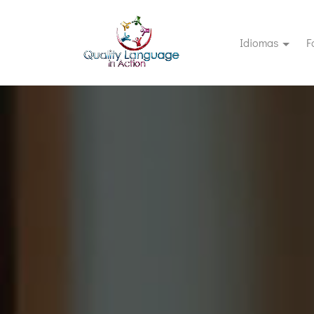
Idiomas
F