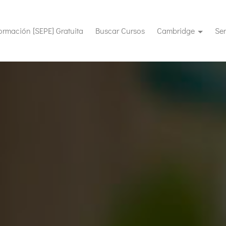
(current)
ormación [SEPE] Gratuita
Buscar Cursos
Cambridge
Ser