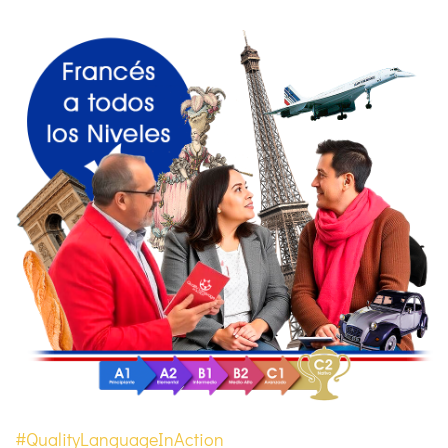
#QualityLanguageInAction