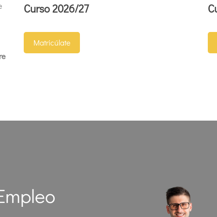
e
Curso 2026/27
C
Matricúlate
re
 Empleo