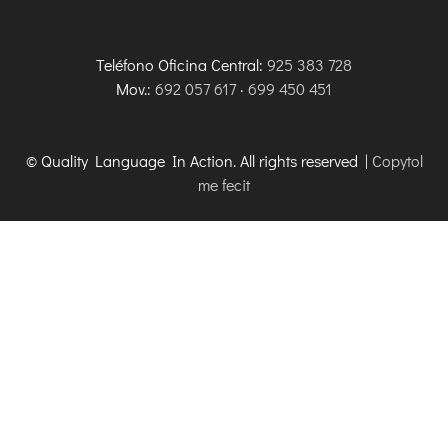
Teléfono Oficina Central:
925 383 728
Mov.:
692 057 617
·
699 450 451
© Quality Language In Action. All rights reserved |
Copytol
me fecit