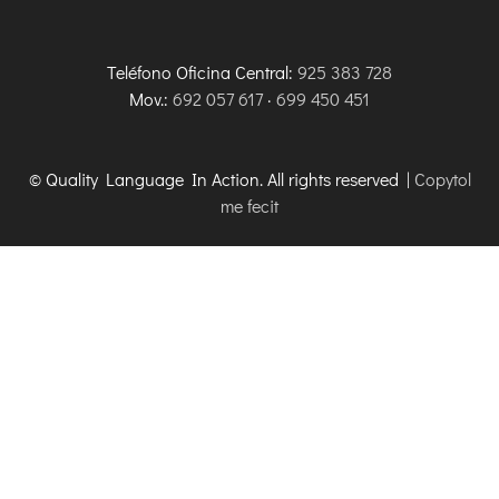
Teléfono Oficina Central:
925 383 728
Mov.:
692 057 617
·
699 450 451
© Quality Language In Action. All rights reserved |
Copytol
me fecit