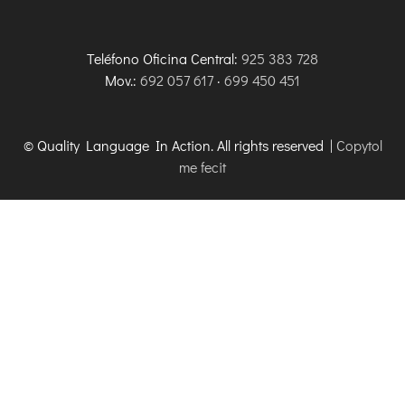
Teléfono Oficina Central:
925 383 728
Mov.:
692 057 617
·
699 450 451
© Quality Language In Action. All rights reserved |
Copytol
me fecit